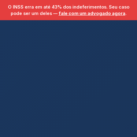
Pular para o conteúdo principal
O INSS erra em até
43% dos indeferimentos
. Seu caso
pode ser um deles —
fale com um advogado agora
.