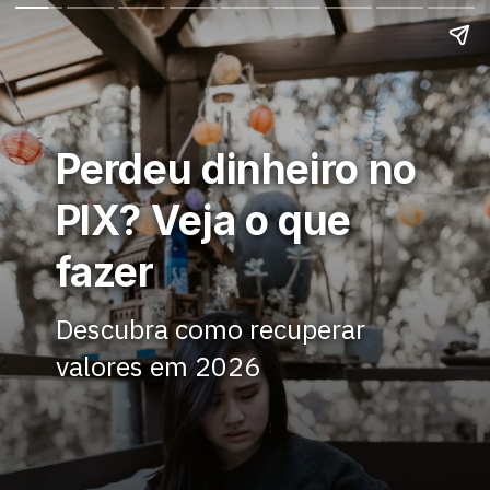
Perdeu dinheiro no
PIX? Veja o que
fazer
Descubra como recuperar
valores em 2026