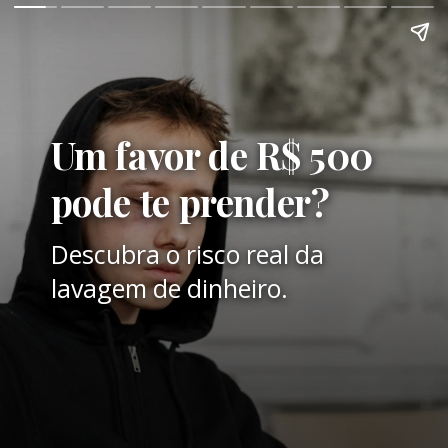
Um favor de R$ 500
pode te prender?
Descubra o risco real da
lavagem de dinheiro.