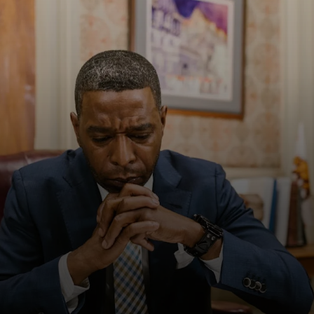
Muitos brasileiros se
aposentam com o
valor mínimo por
falta de estratégia. O
planejamento evita
esse erro fatal.