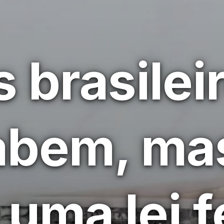
 brasilei
abem, ma
 uma lei f