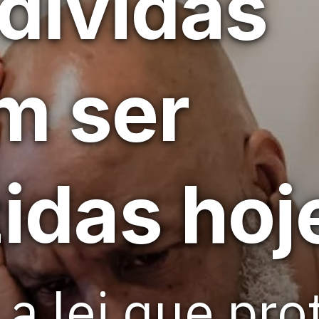
dívidas
m ser
idas hoj
a lei que pro