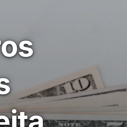
ros
s
eita