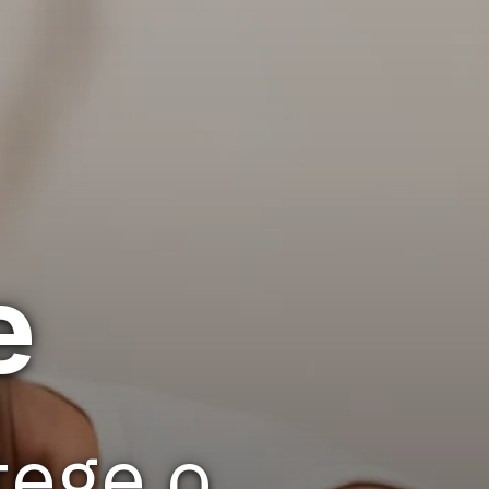
e
tege o