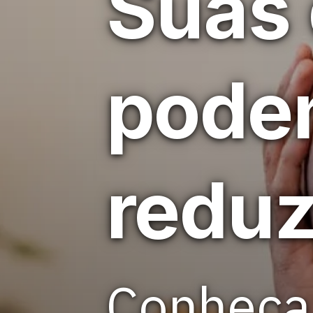
Suas 
pode
reduz
Conheça 