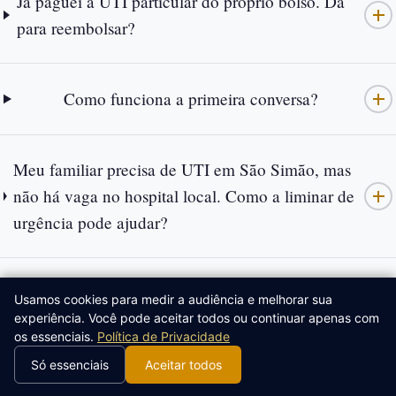
Já paguei a UTI particular do próprio bolso. Dá
para reembolsar?
Como funciona a primeira conversa?
Meu familiar precisa de UTI em São Simão, mas
não há vaga no hospital local. Como a liminar de
urgência pode ajudar?
Em quanto tempo consigo uma liminar para
Usamos cookies para medir a audiência e melhorar sua
internação em UTI quando o plano nega ou o
experiência. Você pode aceitar todos ou continuar apenas com
os essenciais.
Política de Privacidade
SUS não tem vaga?
Só essenciais
Aceitar todos