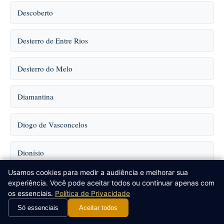
Descoberto
Desterro de Entre Rios
Desterro do Melo
Diamantina
Diogo de Vasconcelos
Dionísio
Usamos cookies para medir a audiência e melhorar sua
Divino
experiência. Você pode aceitar todos ou continuar apenas com
os essenciais.
Política de Privacidade
Divino das Laranjeiras
Só essenciais
Aceitar todos