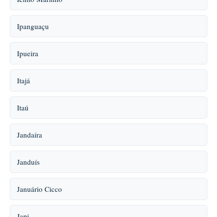
Ipanguaçu
Ipueira
Itajá
Itaú
Jandaíra
Janduís
Januário Cicco
Japi