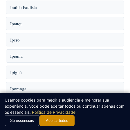
Inúbia Paulista
Ipauçu
Iperó
Ipeúna
Ipiguá
Iporanga
Usamos cookies para medir a audiência e melhorar sua
Ipuã
experiência. Você pode aceitar todos ou continuar apenas com
os essenciais.
Política de Privacidade
Iracemápolis
Só essenciais
Aceitar todos