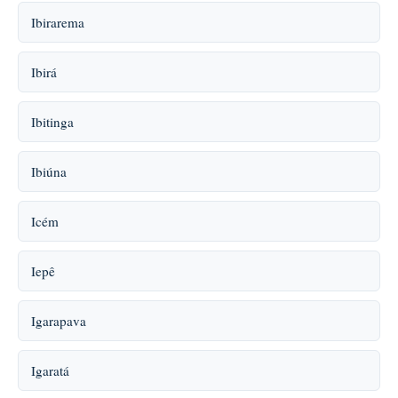
Ibirarema
Ibirá
Ibitinga
Ibiúna
Icém
Iepê
Igarapava
Igaratá