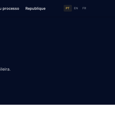
u processo
Republique
PT
EN
FR
leira.