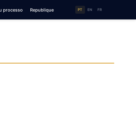
u processo
Republique
PT
EN
FR