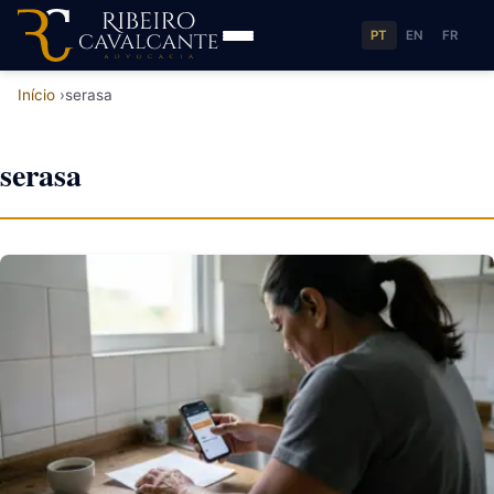
PT
EN
FR
Início
serasa
serasa