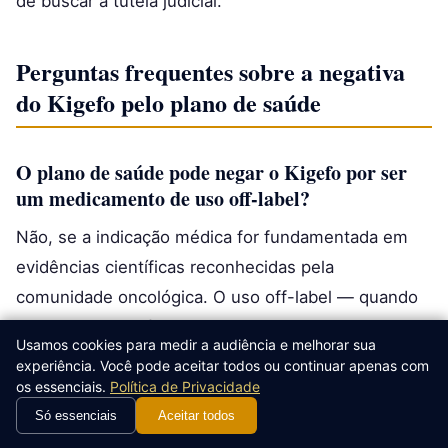
de buscar a tutela judicial.
Perguntas frequentes sobre a negativa
do Kigefo pelo plano de saúde
O plano de saúde pode negar o Kigefo por ser
um medicamento de uso off-label?
Não, se a indicação médica for fundamentada em
evidências científicas reconhecidas pela
comunidade oncológica. O uso off-label — quando
o medicamento é prescrito para uma finalidade
Usamos cookies para medir a audiência e melhorar sua
diferente da aprovada na bula — é uma prática
experiência. Você pode aceitar todos ou continuar apenas com
comum na oncologia e não pode ser usado como
os essenciais.
Política de Privacidade
justificativa genérica para a negativa. O que vale é a
Só essenciais
Aceitar todos
prescrição do especialista e a demonstração de que