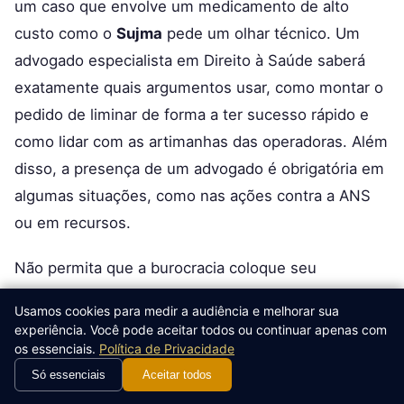
um caso que envolve um medicamento de alto
custo como o
Sujma
pede um olhar técnico. Um
advogado especialista em Direito à Saúde saberá
exatamente quais argumentos usar, como montar o
pedido de liminar de forma a ter sucesso rápido e
como lidar com as artimanhas das operadoras. Além
disso, a presença de um advogado é obrigatória em
algumas situações, como nas ações contra a ANS
ou em recursos.
Não permita que a burocracia coloque seu
tratamento em risco. Cada dia de atraso pode
Usamos cookies para medir a audiência e melhorar sua
significar o avanço da sua doença crônica de alto
experiência. Você pode aceitar todos ou continuar apenas com
custo. Com a lei e a Justiça ao seu lado, você tem
os essenciais.
Política de Privacidade
todo o respaldo para reverter essa negativa.
Só essenciais
Aceitar todos