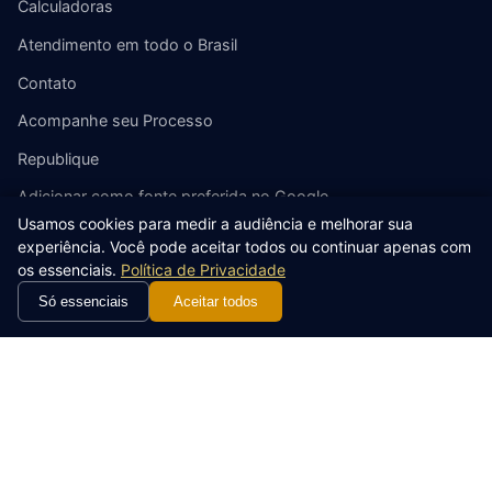
Calculadoras
Atendimento em todo o Brasil
Contato
Acompanhe seu Processo
Republique
Adicionar como fonte preferida no Google
Usamos cookies para medir a audiência e melhorar sua
experiência. Você pode aceitar todos ou continuar apenas com
Contato
os essenciais.
Política de Privacidade
Só essenciais
Aceitar todos
(85) 2180-6488
WhatsApp
Av. Desembargador Moreira, 1300, BS Design - Torre Sul,
Salas 1001/1006 – Aldeota, Fortaleza – CE, 60170-002
© 2026 Ribeiro Cavalcante Advocacia. Todos os direitos