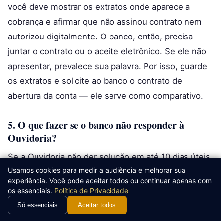
você deve mostrar os extratos onde aparece a
cobrança e afirmar que não assinou contrato nem
autorizou digitalmente. O banco, então, precisa
juntar o contrato ou o aceite eletrônico. Se ele não
apresentar, prevalece sua palavra. Por isso, guarde
os extratos e solicite ao banco o contrato de
abertura da conta — ele serve como comparativo.
5. O que fazer se o banco não responder à
Ouvidoria?
Se a Ouvidoria não der solução em até 10 dias úteis,
Usamos cookies para medir a audiência e melhorar sua
você pode abrir reclamação no
consumidor.gov.br
experiência. Você pode aceitar todos ou continuar apenas com
ou no Procon, anexando os protocolos anteriores.
os essenciais.
Política de Privacidade
Não ter resposta da Ouvidoria fortalece sua
Só essenciais
Aceitar todos
reclamação nos órgãos externos, pois demonstra