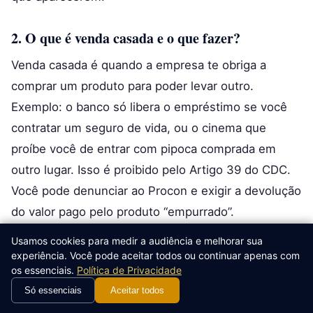
2. O que é venda casada e o que fazer?
Venda casada é quando a empresa te obriga a
comprar um produto para poder levar outro.
Exemplo: o banco só libera o empréstimo se você
contratar um seguro de vida, ou o cinema que
proíbe você de entrar com pipoca comprada em
outro lugar. Isso é proibido pelo Artigo 39 do CDC.
Você pode denunciar ao Procon e exigir a devolução
do valor pago pelo produto “empurrado”.
Usamos cookies para medir a audiência e melhorar sua
3. A loja pode cobrar preços diferentes para
experiência. Você pode aceitar todos ou continuar apenas com
pagamento no cartão e no dinheiro?
os essenciais.
Política de Privacidade
Só essenciais
Aceitar todos
Sim, desde 2017 isso é permitido por lei (Lei