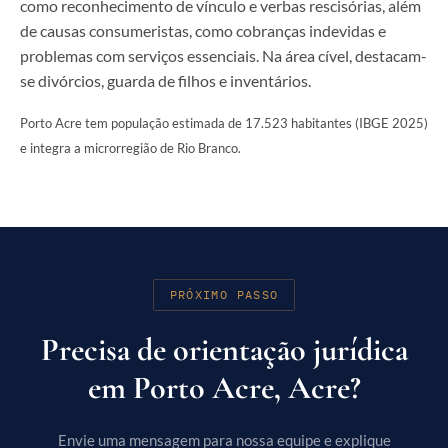
como reconhecimento de vínculo e verbas rescisórias, além
de causas consumeristas, como cobranças indevidas e
problemas com serviços essenciais. Na área cível, destacam-
se divórcios, guarda de filhos e inventários.
Porto Acre tem população estimada de 17.523 habitantes (IBGE 2025)
e integra a microrregião de Rio Branco.
PRÓXIMO PASSO
Precisa de orientação jurídica
em Porto Acre, Acre?
Envie uma mensagem para nossa equipe e explique