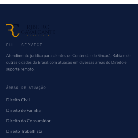
FULL SERVICE
Atendimento jurídico para clientes de Contendas do Sincorá, Bahia e de
outras cidades do Brasil, com atuação em diversas áreas do Direito e
suporte remoto.
ÁREAS DE ATUAÇÃO
Direito Civil
Direito de Família
Direito do Consumidor
Direito Trabalhista