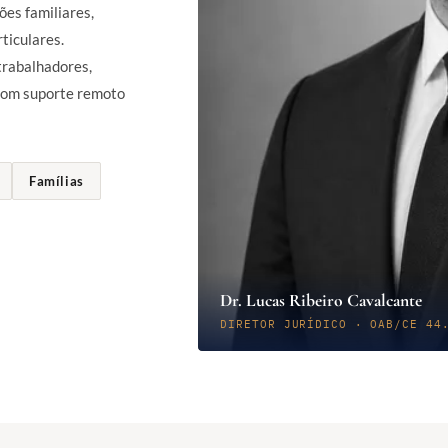
ões familiares,
rticulares.
rabalhadores,
 com suporte remoto
Famílias
Dr. Lucas Ribeiro Cavalcante
DIRETOR JURÍDICO · OAB/CE 44