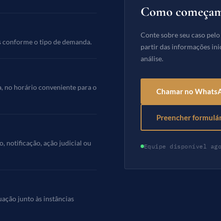
Como começa
Conte sobre seu caso pel
s conforme o tipo de demanda.
partir das informações ini
análise.
a, no horário conveniente para o
Chamar no Whats
Preencher formulá
 notificação, ação judicial ou
Equipe disponível ag
ação junto às instâncias