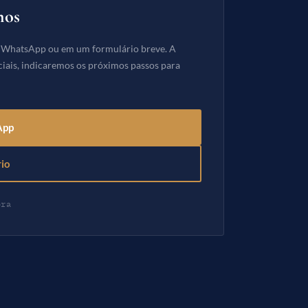
mos
o WhatsApp ou em um formulário breve. A
ciais, indicaremos os próximos passos para
App
rio
ora