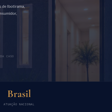
s de Ibotirama,
onsumidor,
ADA CASO
Brasil
ATUAÇÃO NACIONAL