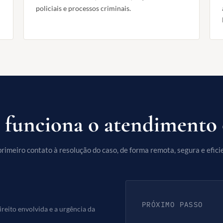
policiais e processos criminais.
funciona o atendimento 
rimeiro contato à resolução do caso, de forma remota, segura e efici
PRÓXIMO PASSO
reito envolvida e a urgência da