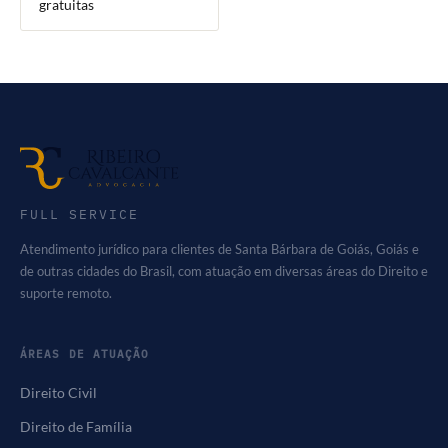
gratuitas
FULL SERVICE
Atendimento jurídico para clientes de Santa Bárbara de Goiás, Goiás e
de outras cidades do Brasil, com atuação em diversas áreas do Direito e
suporte remoto.
ÁREAS DE ATUAÇÃO
Direito Civil
Direito de Família