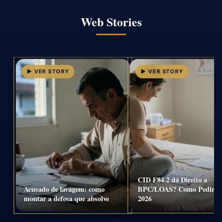
Web Stories
CID F84.2 dá Direito a
Acusado de lavagem: como
BPC/LOAS? Como Pedir e
montar a defesa que absolve
2026