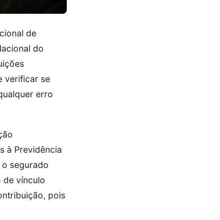
cional de
Nacional do
uições
 verificar se
qualquer erro
ção
s à Previdência
e o segurado
 de vínculo
ntribuição, pois