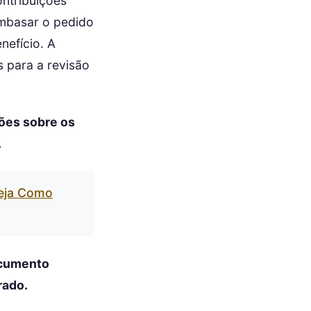
ntribuições
embasar o pedido
nefício. A
s para a revisão
ções sobre os
.
Veja Como
ocumento
rado.