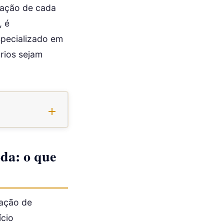
tuação de cada
, é
specializado em
rios sejam
oda: o que
ação de
ício