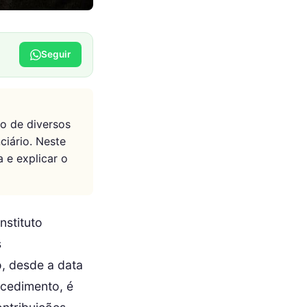
Seguir
o de diversos
iário. Neste
 e explicar o
nstituto
s
o, desde a data
ocedimento, é