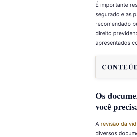
É importante res
segurado e as pa
recomendado bus
direito previde
apresentados c
CONTEÚD
Os document
você precis
A
revisão da vid
diversos docume