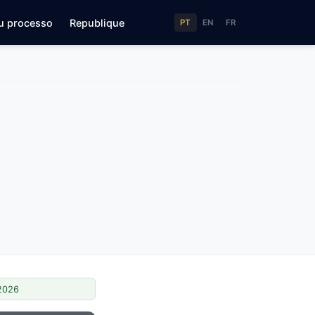
u processo
Republique
PT
EN
FR
/2026