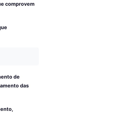
 que comprovem
que
mento de
agamento das
ento,