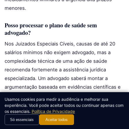
menores.
Posso processar o plano de saúde sem
advogado?
Nos Juizados Especiais Cíveis, causas de até 20
salários mínimos não exigem advogado, mas a
complexidade técnica de uma ação de saúde
recomenda fortemente a assistência jurídica
especializada. Um advogado saberá montar a
argumentação baseada em evidências científicas e
lidar com as contestações do plano. Para valores
Usamos cookies para medir a audiência e melhorar sua
acima de 20 salários ou para a Justiça Comum, o
experiência. Você pode aceitar todos ou continuar apenas com
os essenciais.
Política de Privacidade
advogado é obrigatório.
Só essenciais
Aceitar todos