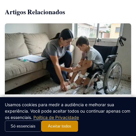
Artigos Relacionados
Usamos cookies para medir a audiência e melhorar sua
DIREITO PREVIDENCIÁRIO
experiência. Você pode aceitar todos ou continuar apenas com
CID Q05 dá Direito a Auxílio-Doença ou BPC?
os essenciais.
Política de Privacidade
Veja 2026
Só essenciais
Aceitar todos
CID Q05 (espinha bífida) não garante benefício