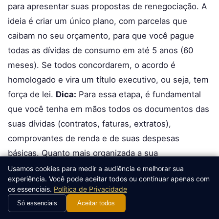
para apresentar suas propostas de renegociação. A
ideia é criar um único plano, com parcelas que
caibam no seu orçamento, para que você pague
todas as dívidas de consumo em até 5 anos (60
meses). Se todos concordarem, o acordo é
homologado e vira um título executivo, ou seja, tem
força de lei.
Dica:
Para essa etapa, é fundamental
que você tenha em mãos todos os documentos das
suas dívidas (contratos, faturas, extratos),
comprovantes de renda e de suas despesas
básicas. Quanto mais organizada a sua
documentação, mais fácil será para o conciliador e
Usamos cookies para medir a audiência e melhorar sua
experiência. Você pode aceitar todos ou continuar apenas com
para você apresentarem um plano sólido. A
os essenciais.
Política de Privacidade
legislação do consumidor, como a prevista no
Só essenciais
Aceitar todos
Código de Defesa do Consumidor, art. 49, que trata