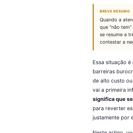
BREVE RESUMO
Quando a atend
que "não tem" 
se resume a tr
contestar a n
Essa situação é
barreiras buroc
de alto custo ou
vai a primeira 
significa que s
para reverter e
justamente por e
Neste artigo, vo