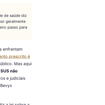
de de saúde diz
isso geralmente
eiro passo para
s enfrentam
nto prescrito é
público. Mas aqui
 SUS não
s e judiciais
 Bevyx
z a lei sobre a