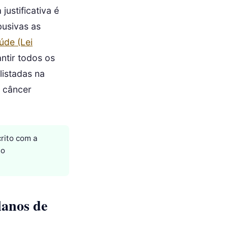
justificativa é
busivas as
úde (Lei
ntir todos os
listadas na
o câncer
rito com a
so
lanos de