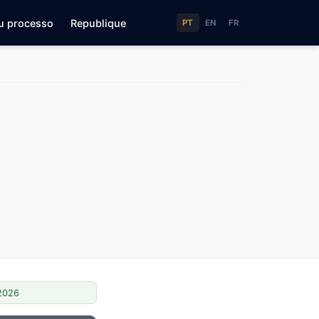
u processo
Republique
PT
EN
FR
/2026