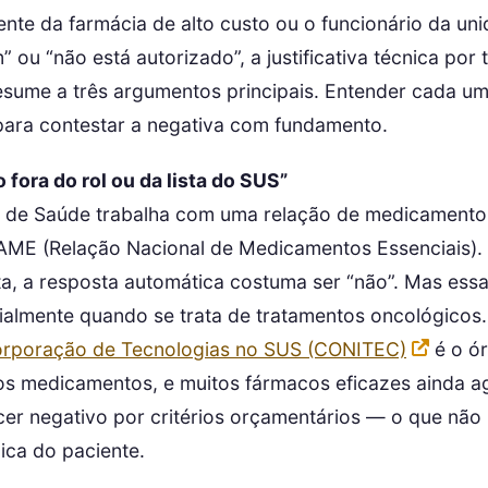
nte da farmácia de alto custo ou o funcionário da un
” ou “não está autorizado”, a justificativa técnica por 
esume a três argumentos principais. Entender cada um
para contestar a negativa com fundamento.
 fora do rol ou da lista do SUS”
o de Saúde trabalha com uma relação de medicamento
ME (Relação Nacional de Medicamentos Essenciais).
sta, a resposta automática costuma ser “não”. Mas essa 
ecialmente quando se trata de tratamentos oncológicos
corporação de Tecnologias no SUS (CONITEC)
é o ór
os medicamentos, e muitos fármacos eficazes ainda a
er negativo por critérios orçamentários — o que não 
ica do paciente.