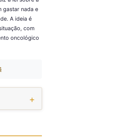
 gastar nada e
e. A ideia é
 situação, com
ento oncológico
6