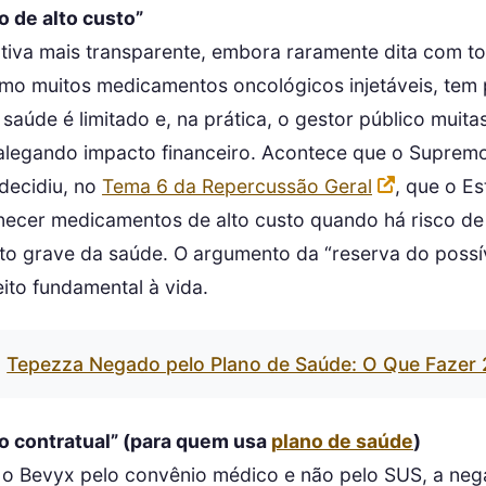
 de alto custo”
cativa mais transparente, embora raramente dita com to
mo muitos medicamentos oncológicos injetáveis, tem 
aúde é limitado e, na prática, o gestor público muita
alegando impacto financeiro. Acontece que o Supremo
 decidiu, no
Tema 6 da Repercussão Geral
, que o E
rnecer medicamentos de alto custo quando há risco d
 grave da saúde. O argumento da “reserva do possí
ito fundamental à vida.
Tepezza Negado pelo Plano de Saúde: O Que Fazer
o contratual” (para quem usa
plano de saúde
)
o Bevyx pelo convênio médico e não pelo SUS, a neg