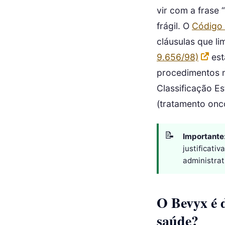
vir com a frase 
frágil. O
Código
cláusulas que li
9.656/98)
est
procedimentos n
Classificação Es
(tratamento onc
Importante
justificati
administrati
O Bevyx é d
saúde?