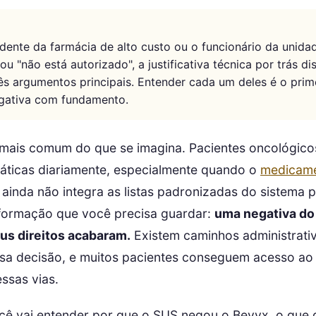
ente da farmácia de alto custo ou o funcionário da unida
ou "não está autorizado", a justificativa técnica por trás d
ês argumentos principais. Entender cada um deles é o prim
egativa com fundamento.
 mais comum do que se imagina. Pacientes oncológico
ráticas diariamente, especialmente quando o
medicame
 ainda não integra as listas padronizadas do sistema 
informação que você precisa guardar:
uma negativa do
eus direitos acabaram.
Existem caminhos administrativo
ssa decisão, e muitos pacientes conseguem acesso ao
ssas vias.
cê vai entender por que o SUS negou o Bevyx, o que di