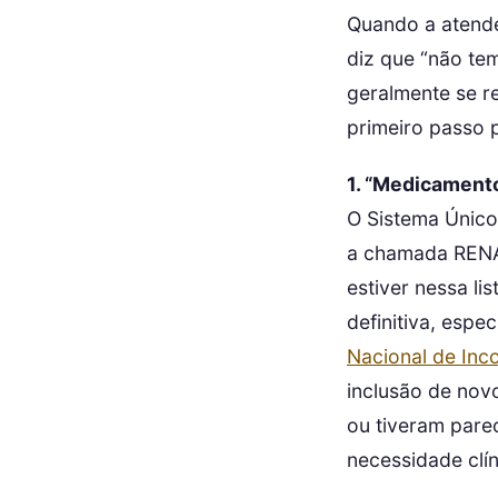
Quando a atende
diz que “não tem
geralmente se r
primeiro passo 
1. “Medicamento
O Sistema Únic
a chamada RENA
estiver nessa li
definitiva, esp
Nacional de In
inclusão de nov
ou tiveram parec
necessidade clín