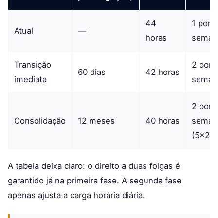
44
1 por
Atual
—
horas
seman
Transição
2 por
60 dias
42 horas
imediata
seman
2 por
Consolidação
12 meses
40 horas
seman
(5×2)
A tabela deixa claro: o direito a duas folgas é
garantido já na primeira fase. A segunda fase
apenas ajusta a carga horária diária.