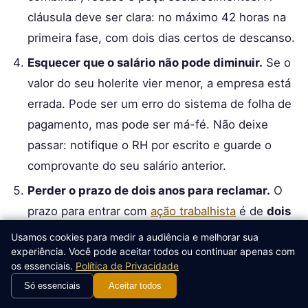
cláusula deve ser clara: no máximo 42 horas na
primeira fase, com dois dias certos de descanso.
Esquecer que o salário não pode diminuir.
Se o
valor do seu holerite vier menor, a empresa está
errada. Pode ser um erro do sistema de folha de
pagamento, mas pode ser má-fé. Não deixe
passar: notifique o RH por escrito e guarde o
comprovante do seu salário anterior.
Perder o prazo de dois anos para reclamar.
O
prazo para entrar com
ação trabalhista
é de
dois
anos após a rescisão do contrato
. Se você for
Usamos cookies para medir a audiência e melhorar sua
experiência. Você pode aceitar todos ou continuar apenas com
demitido ou pedir demissão, comece a organizar
os essenciais.
Política de Privacidade
seus documentos imediatamente. Esse prazo é
Só essenciais
Aceitar todos
contado em dias corridos, não em dias úteis, e