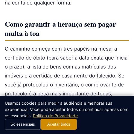
na conta de qualquer forma.
Como garantir a herança sem pagar
multa à toa
O caminho começa com três papéis na mesa: a
certidão de óbito (para saber a data exata que inicia
o prazo), a lista de bens com as matrículas dos
imóveis e a certidão de casamento do falecido. Se
você já protocolou o inventário, o comprovante de
protocolo é a peça mais importante de todas,
porque é ela que prova que o prazo foi cumprido.
Usamos cookies para medir a audiência e melhorar sua
experiência. Você pode aceitar todos ou continuar apenas com
os essenciais.
Política de Privacidade
Com esses documentos, dá para simular o ITCMD
Só essenciais
Aceitar todos
no site da Secretaria da Fazenda do estado do