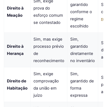
Sim, exige
garantido
Sim
Direito à
prova do
conforme o
co
Meação
esforço comum
regime
re
se contestado
escolhido
Sim, mas exige
Sim,
Sim
Direito à
processo prévio
garantido
de
Herança
de
diretamente
au
reconhecimento
no inventário
Sim, exige
Sim,
Sim
Direito de
comprovação
garantido de
por
Habitação
da união em
forma
au
juízo
expressa