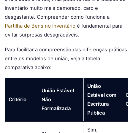
inventário muito mais demorado, caro e
desgastante. Compreender como funciona a
Partilha de Bens no Inventário
é fundamental para
evitar surpresas desagradáveis.
Para facilitar a compreensão das diferenças práticas
entre os modelos de união, veja a tabela
comparativa abaixo:
União
União Estável
Estável com
Ca
Critério
Não
Escritura
Ofi
Formalizada
Pública
Sim,