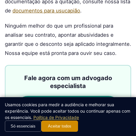
documentação após a quitação, consulte nossa lista
de
documentos para usucapião
.
Ninguém melhor do que um profissional para
analisar seu contrato, apontar abusividades e
garantir que o desconto seja aplicado integralmente.
Nossa equipe está pronta para ouvir seu caso.
Fale agora com um advogado
especialista
Falar com Advogado no
Usamos cookies para medir a audiência e melhorar sua
experiência. Você pode aceitar todos ou continuar apenas com
WhatsApp
os essenciais.
Política de Privacidade
Só essenciais
Aceitar todos