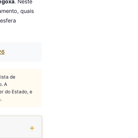
egoxa
. Neste
amento, quais
esfera
26
ista de
o. A
er do Estado, e
.