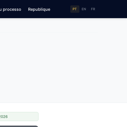
u processo
Republique
PT
EN
FR
/2026