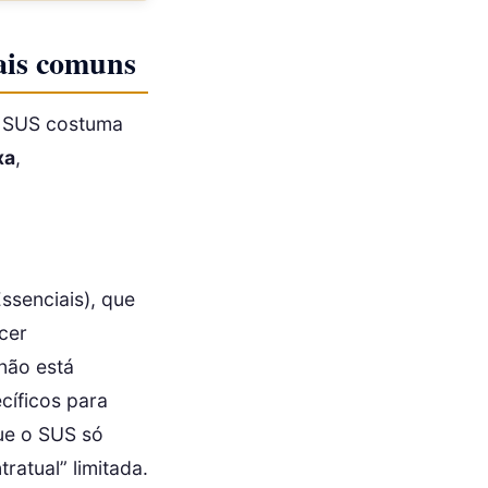
ais comuns
O SUS costuma
xa
,
senciais), que
cer
não está
cíficos para
ue o SUS só
ratual” limitada.