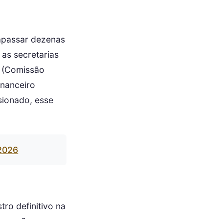
apassar dezenas
 as secretarias
(Comissão
inanceiro
sionado, esse
 2026
ro definitivo na