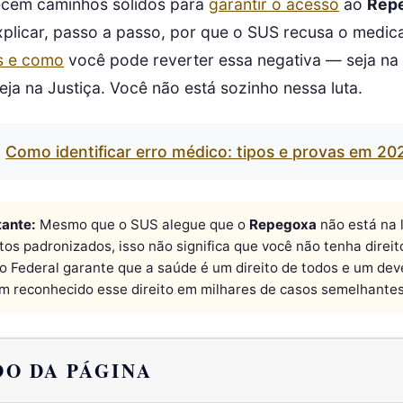
ecem caminhos sólidos para
garantir o acesso
ao
Rep
xplicar, passo a passo, por que o SUS recusa o medic
os e como
você pode reverter essa negativa — seja na 
seja na Justiça. Você não está sozinho nessa luta.
Como identificar erro médico: tipos e provas em 20
tante:
Mesmo que o SUS alegue que o
Repegoxa
não está na l
s padronizados, isso não significa que você não tenha direit
o Federal garante que a saúde é um direito de todos e um dev
êm reconhecido esse direito em milhares de casos semelhantes
O DA PÁGINA