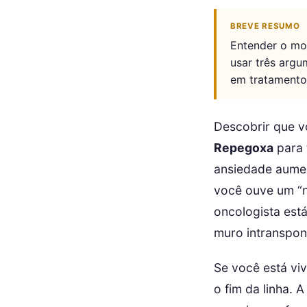
BREVE RESUMO
Entender o mo
usar três argu
em tratamentos
Descobrir que v
Repegoxa
para 
ansiedade aumen
você ouve um “n
oncologista est
muro intransponí
Se você está vi
o fim da linha. A