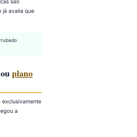
icas são
e já avalia que
errubado
S ou
plano
o exclusivamente
negou a