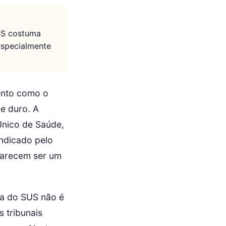
US costuma
especialmente
ento como o
e duro. A
Único de Saúde,
indicado pelo
 parecem ser um
va do SUS não é
s tribunais