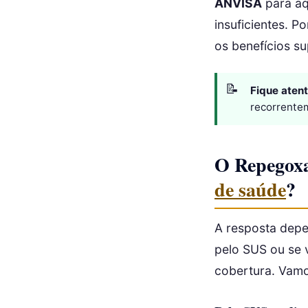
ANVISA
para aq
insuficientes. 
os benefícios s
Fique atent
recorrentem
O Repegoxa
de saúde
?
A resposta depe
pelo SUS ou se 
cobertura. Vamo