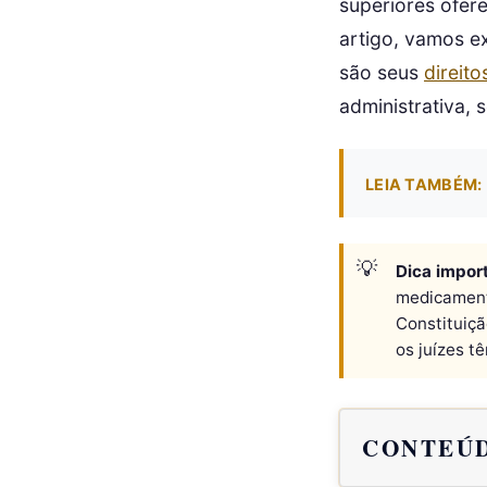
superiores ofer
artigo, vamos e
são seus
direit
administrativa, 
LEIA TAMBÉM:
Dica impor
medicamento
Constituiçã
os juízes t
CONTEÚD