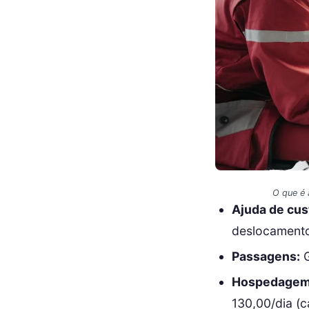
O que é 
Ajuda de cust
deslocament
Passagens:
G
Hospedagem
130,00/dia (c