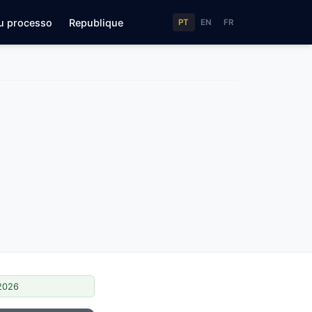
u processo
Republique
PT
EN
FR
/2026