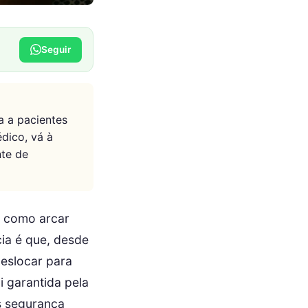
Seguir
a a pacientes
édico, vá à
te de
e como arcar
ia é que, desde
deslocar para
i garantida pela
s segurança