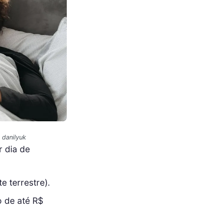
 danilyuk
r dia de
e terrestre).
o de até R$