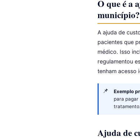
O que é a 
município?
A ajuda de cust
pacientes que p
médico. Isso in
regulamentou ess
tenham acesso ig
Exemplo pr
para pagar 
tratamento
Ajuda de c