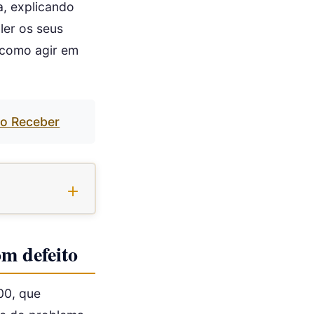
a, explicando
ler os seus
 como agir em
o Receber
m defeito
00, que