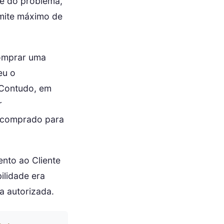
te do problema,
imite máximo de
comprar uma
eu o
 Contudo, em
r
a comprado para
nto ao Cliente
ilidade era
ca autorizada.