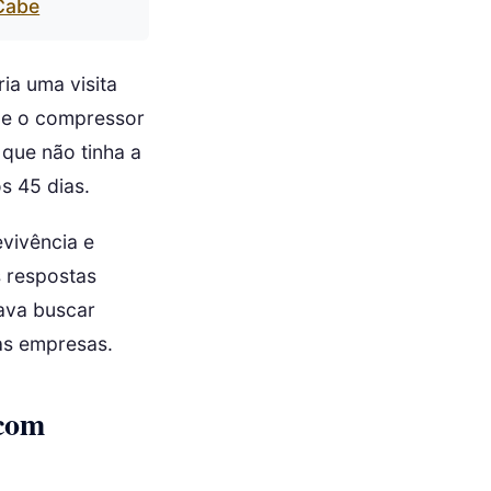
Cabe
ria uma visita
ue o compressor
 que não tinha a
s 45 dias.
vivência e
s respostas
ava buscar
as empresas.
 com