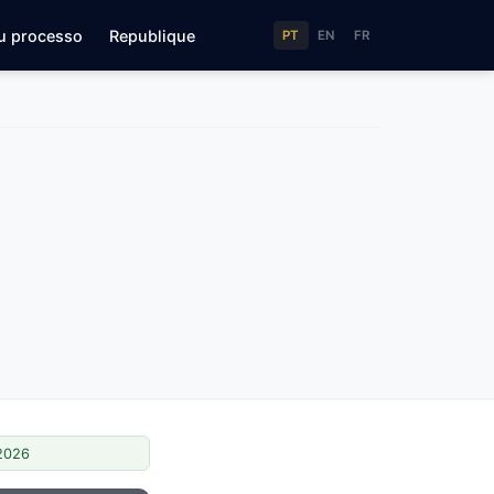
u processo
Republique
PT
EN
FR
/2026