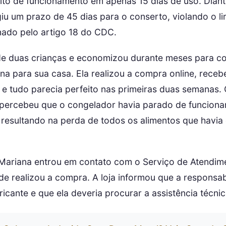
ito de funcionamento em apenas 15 dias de uso. Dian
giu um prazo de 45 dias para o conserto, violando o l
nado pelo artigo 18 do CDC.
de duas crianças e economizou durante meses para 
na para sua casa. Ela realizou a compra online, receb
 e tudo parecia perfeito nas primeiras duas semanas.
percebeu que o congelador havia parado de funciona
resultando na perda de todos os alimentos que havi
Mariana entrou em contato com o Serviço de Atendime
de realizou a compra. A loja informou que a responsab
ricante e que ela deveria procurar a assistência técni