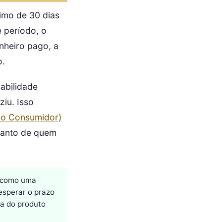
imo de 30 dias
e período, o
inheiro pago, a
o.
abilidade
ziu. Isso
do Consumidor)
uanto de quem
, como uma
esperar o prazo
ca do produto