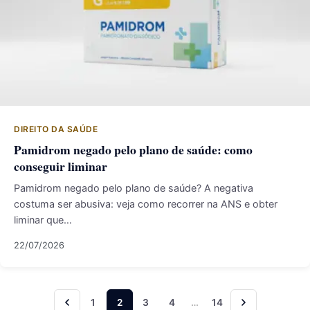
DIREITO DA SAÚDE
Pamidrom negado pelo plano de saúde: como
conseguir liminar
Pamidrom negado pelo plano de saúde? A negativa
costuma ser abusiva: veja como recorrer na ANS e obter
liminar que…
22/07/2026
Paginação de posts
1
2
3
4
…
14