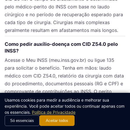
pelo médico-perito do INSS com base no laudo
cirúrgico e no período de recuperação esperado para
cada tipo de cirurgia. Cirurgias mais complexas
geralmente resultam em afastamentos mais longos.
Como pedir auxílio-doença com CID Z54.0 pelo
INSS?
Acesse o Meu INSS (meu.inss.gov.br) ou ligue 135
para solicitar o benefício. Tenha em mãos: laudo
médico com CID Z54.0, relatório da cirurgia com data
do procedimento, documentos pessoais (RG e CPF) e
comprovante de contribuições ao INSS. O perito
avaliará sua incapacidade laborativa temporária.
Usamos cookies para medir a audiência e melhorar sua
experiência. Você pode aceitar todos ou continuar apenas com
os essenciais.
Política de Privacidade
CID Z54.0 dá direito a auxílio-doença sem
carência?
Só essenciais
Aceitar todos
Não. A CID Z54.0 não é doença isenta de carência. O