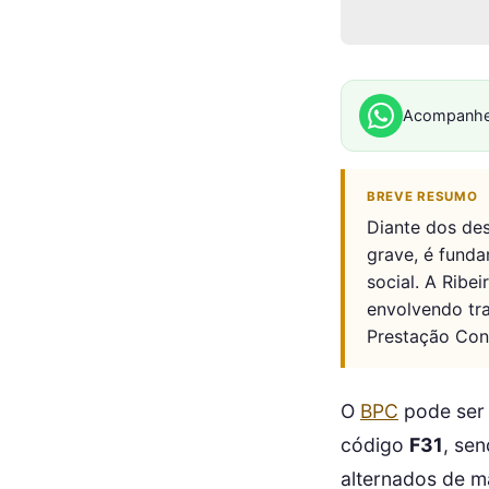
Acompanhe
BREVE RESUMO
Diante dos des
grave, é funda
social. A Ribe
envolvendo tr
Prestação Cont
O
BPC
pode ser 
código
F31
, se
alternados de m