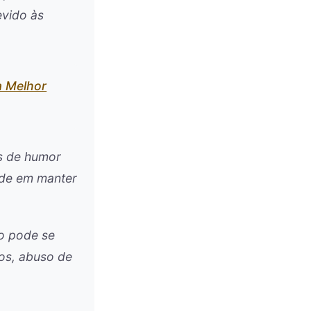
evido às
a Melhor
s de humor
dade em manter
uo pode se
os, abuso de