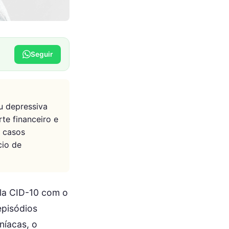
Seguir
u depressiva
te financeiro e
m casos
cio de
ela CID-10 com o
episódios
níacas, o