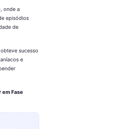
, onde a
de episódios
idade de
a obteve sucesso
maníacos e
epender
ar em Fase