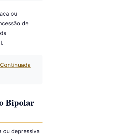
íaca ou
oncessão de
 da
l.
o Continuada
o Bipolar
a ou depressiva