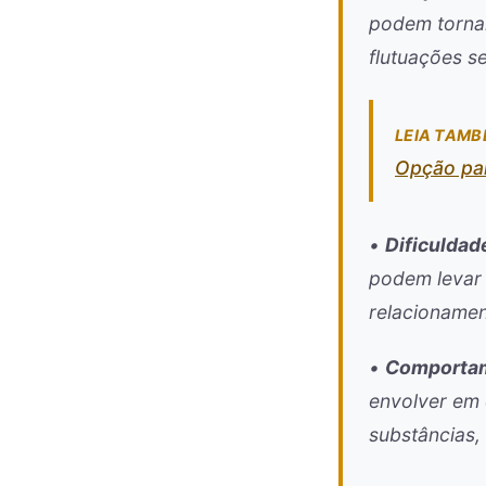
podem tornar
flutuações 
LEIA TAMB
Opção pa
•
Dificulda
podem levar 
relacionamen
•
Comportam
envolver em
substâncias,