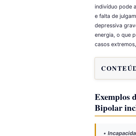
indivíduo pode a
e falta de julga
depressiva grave
energia, o que p
casos extremos,
CONTEÚD
Exemplos d
Bipolar in
•
Incapacid