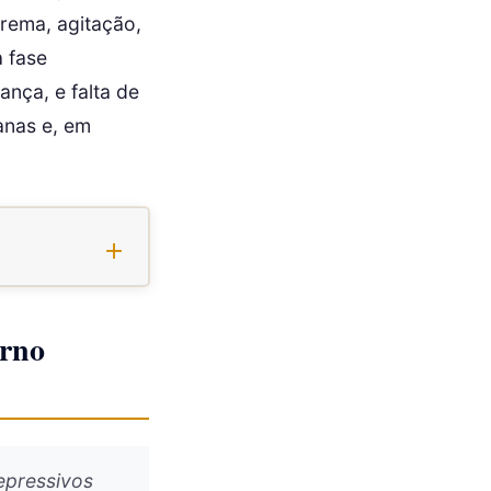
trema, agitação,
a fase
ança, e falta de
anas e, em
orno
epressivos