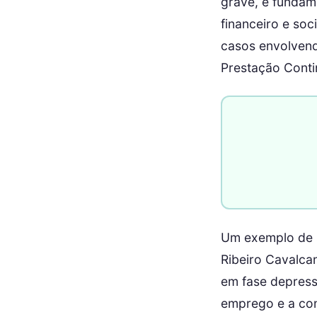
grave, é fundam
financeiro e soc
casos envolvend
Prestação Conti
Um exemplo de 
Ribeiro Cavalca
em fase depress
emprego e a con