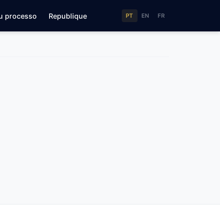
u processo
Republique
PT
EN
FR