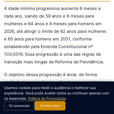
A idade mínima progressiva aumenta 6 meses a
cada ano, saindo de 59 anos e 6 meses para
mulheres e 64 anos e 6 meses para homens em
2026, até atingir o limite de 62 anos para mulheres
e 65 anos para homens em 2031, conforme
estabelecido pela Emenda Constitucional nº
103/2019. Essa progressão é uma das regras de
transição mais longas da Reforma da Previdência.
O objetivo dessa progressão é levar, de forma
gradual, os segurados que já estavam no sistema
Usamos cookies para medir a audiência e melhorar sua
antes de 2019 para uma idade de aposentadoria
experiência. Você pode aceitar todos ou continuar apenas com
mais próxima das novas regras permanentes. É um
os essenciais.
Política de Privacidade
ajuste que busca equilíbrio financeiro para a
Só essenciais
Aceitar todos
Previdência Social, mas que exige planejamento