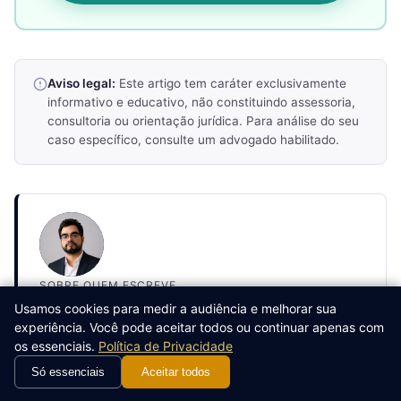
Aviso legal:
Este artigo tem caráter exclusivamente
informativo e educativo, não constituindo assessoria,
consultoria ou orientação jurídica. Para análise do seu
caso específico, consulte um advogado habilitado.
SOBRE QUEM ESCREVE
Lucas Ribeiro Cavalcante
Usamos cookies para medir a audiência e melhorar sua
OAB/CE 44.673
experiência. Você pode aceitar todos ou continuar apenas com
Advogado inscrito na OAB/CE sob o nº 44.673, Atua
os essenciais.
Política de Privacidade
como Diretor Jurídico na Ribeiro Cavalcante
Só essenciais
Aceitar todos
Advocacia. Sua atuação abrange Direito Migratório,
Direito Internacional Privado e Direito Penal