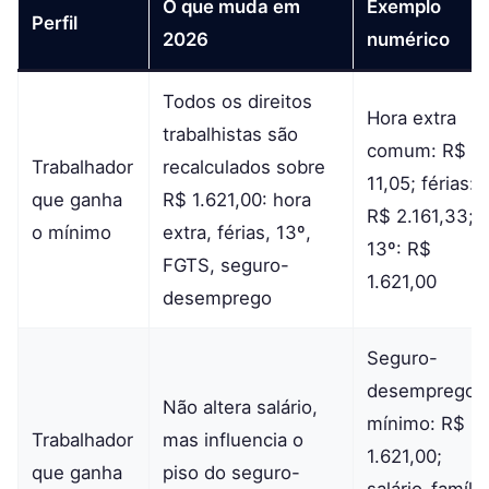
O que muda em
Exemplo
Perfil
2026
numérico
Todos os direitos
Hora extra
trabalhistas são
comum: R$
Trabalhador
recalculados sobre
11,05; férias:
que ganha
R$ 1.621,00: hora
R$ 2.161,33;
o mínimo
extra, férias, 13º,
13º: R$
FGTS, seguro-
1.621,00
desemprego
Seguro-
desemprego
Não altera salário,
mínimo: R$
Trabalhador
mas influencia o
1.621,00;
que ganha
piso do seguro-
salário-família