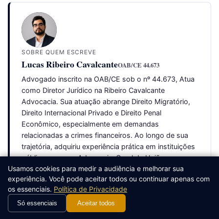
SOBRE QUEM ESCREVE
Lucas Ribeiro Cavalcante
OAB/CE 44.673
Advogado inscrito na OAB/CE sob o nº 44.673, Atua
como Diretor Jurídico na Ribeiro Cavalcante
Advocacia. Sua atuação abrange Direito Migratório,
Direito Internacional Privado e Direito Penal
Econômico, especialmente em demandas
relacionadas a crimes financeiros. Ao longo de sua
trajetória, adquiriu experiência prática em instituições
públicas como a Advocacia-Geral da União e a
Usamos cookies para medir a audiência e melhorar sua
Defensoria Pública, consolidando uma visão técnica,
experiência. Você pode aceitar todos ou continuar apenas com
estratégica e humanizada para a condução de
os essenciais.
Política de Privacidade
demandas consultivas e contenciosas.
Só essenciais
Aceitar todos
Ver todos os artigos