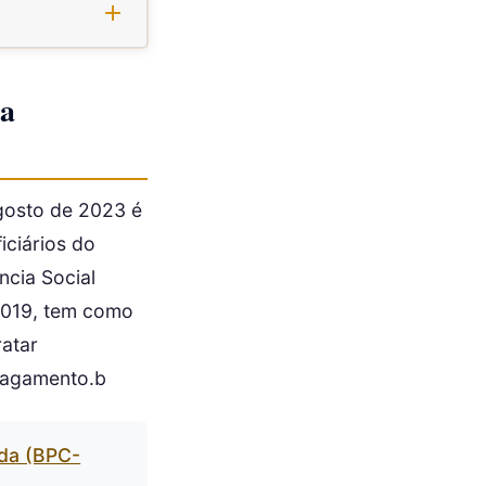
ra
gosto de 2023 é
iciários do
ncia Social
2019, tem como
ratar
 pagamento.b
ada (BPC-