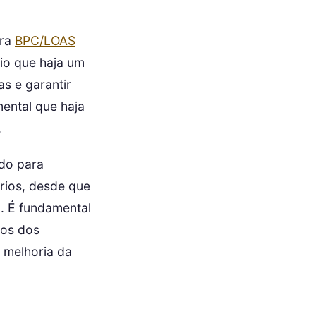
ara
BPC/LOAS
io que haja um
as e garantir
ental que haja
.
ado para
rios, desde que
. É fundamental
tos dos
a melhoria da