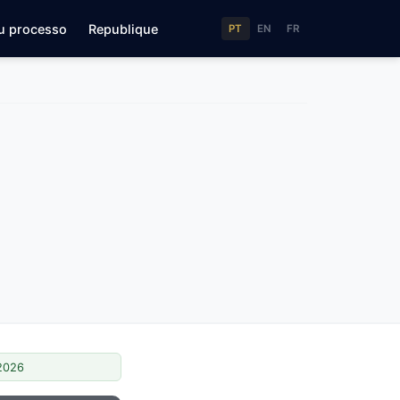
u processo
Republique
PT
EN
FR
/2026