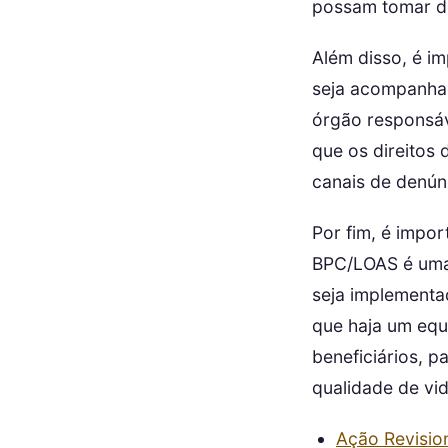
possam tomar de
Além disso, é i
seja acompanhad
órgão responsáve
que os direitos
canais de denúnc
Por fim, é impo
BPC/LOAS é uma 
seja implementa
que haja um equi
beneficiários, p
qualidade de vi
Ação Revisio