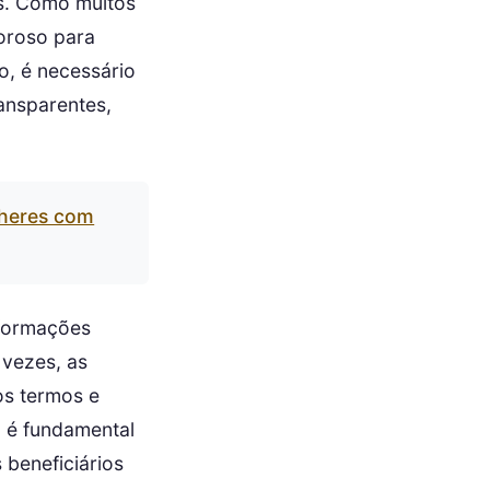
os. Como muitos
goroso para
o, é necessário
ransparentes,
lheres com
nformações
 vezes, as
os termos e
, é fundamental
 beneficiários