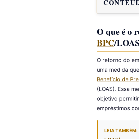
CONTEÚD
O que é o 
BPC
/LOAS 
O retorno do em
uma medida que 
Benefício de Pr
(LOAS). Essa me
objetivo permit
empréstimos con
LEIA TAMBÉM: