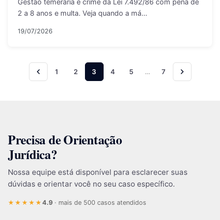
Gestão temerária é crime da Lei 7.492/86 com pena de
2 a 8 anos e multa. Veja quando a má…
19/07/2026
Paginação de posts
1
2
3
4
5
…
7
Precisa de Orientação
Jurídica?
Nossa equipe está disponível para esclarecer suas
dúvidas e orientar você no seu caso específico.
4.9
· mais de 500 casos atendidos
★★★★★