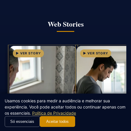
Web Stories
Usamos cookies para medir a audiência e melhorar sua
experiência. Você pode aceitar todos ou continuar apenas com
os essenciais.
Política de Privacidade
Só essenciais
Aceitar todos
Brazil Civil Law vs Common
What You Can’t Do Witho
Law: Key Differences 2026
CPF in Brazil (2026)