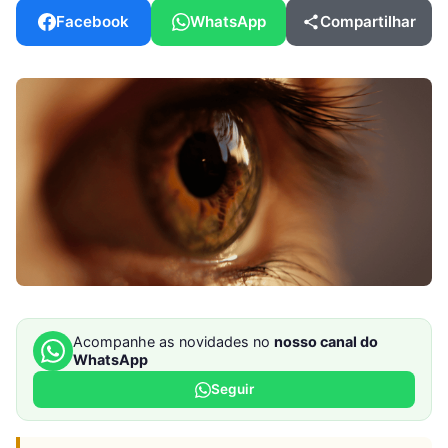
Facebook
WhatsApp
Compartilhar
Acompanhe as novidades no
nosso canal do
WhatsApp
Seguir