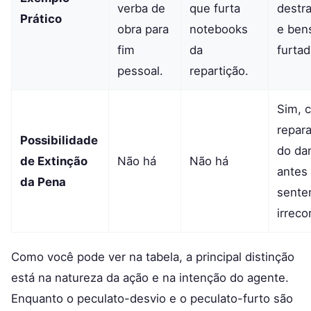
verba de
que furta
destr
Prático
obra para
notebooks
e ben
fim
da
furtad
pessoal.
repartição.
Sim, 
repar
Possibilidade
do da
de Extinção
Não há
Não há
antes
da Pena
sente
irrecor
Como você pode ver na tabela, a principal distinção
está na natureza da ação e na intenção do agente.
Enquanto o peculato-desvio e o peculato-furto são