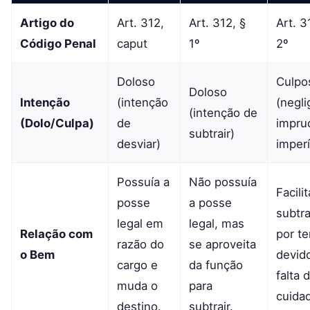
Artigo do
Art. 312,
Art. 312, §
Art. 3
Código Penal
caput
1º
2º
Doloso
Culpo
Doloso
Intenção
(intenção
(negli
(intenção de
(Dolo/Culpa)
de
impru
subtrair)
desviar)
imperí
Possuía a
Não possuía
Facilit
posse
a posse
subtr
legal em
legal, mas
Relação com
por te
razão do
se aproveita
o Bem
devid
cargo e
da função
falta 
muda o
para
cuida
destino.
subtrair.