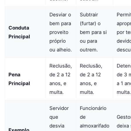
Desviar o
Subtrair
Permit
bem para
(furtar) o
aprop
Conduta
proveito
bem para si
por te
Principal
próprio
ou para
devid
ou alheio.
outrem.
descu
Reclusão,
Reclusão,
Deten
Pena
de 2 a 12
de 2 a 12
de 3 
Principal
anos, e
anos, e
a 1 an
multa.
multa.
multa.
Servidor
Funcionário
que
de
Gesto
desvia
almoxarifado
deixa 
Exemplo